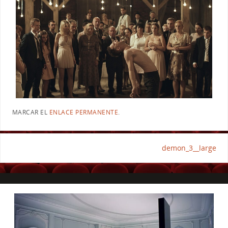
MARCAR EL
ENLACE PERMANENTE
.
demon_3__large