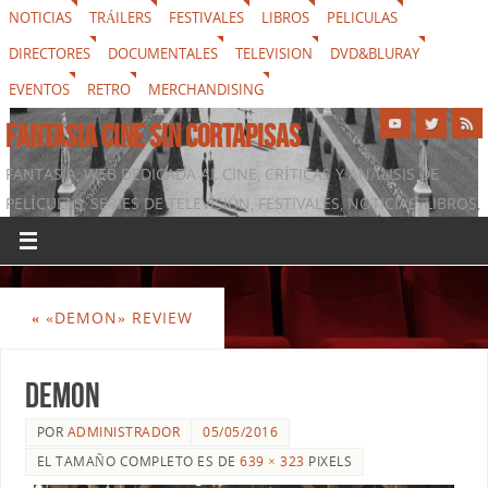
NOTICIAS
TRÁILERS
FESTIVALES
LIBROS
PELICULAS
DIRECTORES
DOCUMENTALES
TELEVISION
DVD&BLURAY
EVENTOS
RETRO
MERCHANDISING
FANTASIA CINE SIN CORTAPISAS
FANTASIA, WEB DEDICADA AL CINE, CRÍTICAS Y ANÁLISIS DE
PELÍCULAS, SERIES DE TELEVISIÓN, FESTIVALES, NOTICIAS, LIBROS,
DVD & BLURAY, MERCHANDISING Y TODO LO QUE RODEA AL
SÉPTIMO ARTE
«
«DEMON» REVIEW
Demon
POR
ADMINISTRADOR
05/05/2016
EL TAMAÑO COMPLETO ES DE
639 × 323
PIXELS