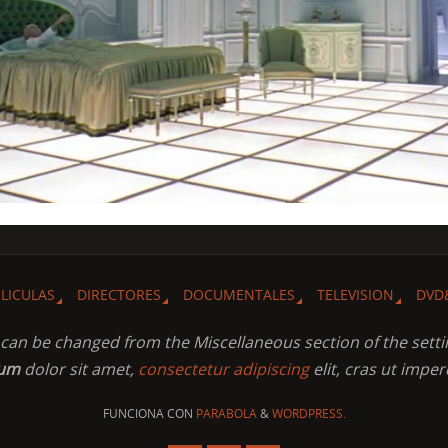
ELICULAS
DIRECTORES
DOCUMENTALES
TELEVISION
DVD
t can be changed from the Miscellaneous section of the setti
sum
dolor sit amet,
consectetur adipiscing
elit, cras ut imper
FUNCIONA CON
PARABOLA
&
WORDPRESS.