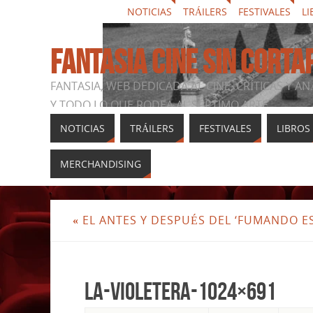
NOTICIAS
TRÁILERS
FESTIVALES
LI
FANTASIA CINE SIN CORTA
FANTASIA, WEB DEDICADA AL CINE, CRÍTICAS Y AN
Y TODO LO QUE RODEA AL SÉPTIMO ARTE
NOTICIAS
TRÁILERS
FESTIVALES
LIBROS
MERCHANDISING
«
EL ANTES Y DESPUÉS DEL ‘FUMANDO ES
LA-VIOLETERA-1024×691