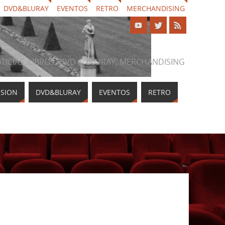
DVD&BLURAY
EVENTOS
RETRO
MERCHANDISING
NOTICIAS, LIBROS, DVD & BLURAY, MERCHANDISING
ISION
DVD&BLURAY
EVENTOS
RETRO