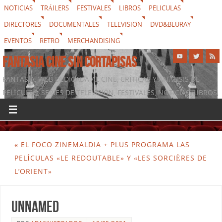
NOTICIAS
TRÁILERS
FESTIVALES
LIBROS
PELICULAS
DIRECTORES
DOCUMENTALES
TELEVISION
DVD&BLURAY
EVENTOS
RETRO
MERCHANDISING
FANTASIA CINE SIN CORTAPISAS
FANTASIA, WEB DEDICADA AL CINE, CRÍTICAS Y ANÁLISIS DE
PELÍCULAS, SERIES DE TELEVISIÓN, FESTIVALES, NOTICIAS, LIBROS,
DVD & BLURAY, MERCHANDISING Y TODO LO QUE RODEA AL
SÉPTIMO ARTE
«
EL FOCO ZINEMALDIA + PLUS PROGRAMA LAS
PELÍCULAS «LE REDOUTABLE» Y «LES SORCIÈRES DE
L’ORIENT»
unnamed