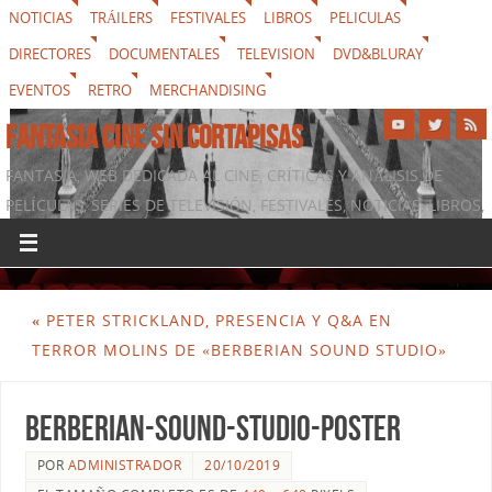
NOTICIAS
TRÁILERS
FESTIVALES
LIBROS
PELICULAS
DIRECTORES
DOCUMENTALES
TELEVISION
DVD&BLURAY
EVENTOS
RETRO
MERCHANDISING
FANTASIA CINE SIN CORTAPISAS
FANTASIA, WEB DEDICADA AL CINE, CRÍTICAS Y ANÁLISIS DE
PELÍCULAS, SERIES DE TELEVISIÓN, FESTIVALES, NOTICIAS, LIBROS,
DVD & BLURAY, MERCHANDISING Y TODO LO QUE RODEA AL
SÉPTIMO ARTE
«
PETER STRICKLAND, PRESENCIA Y Q&A EN
TERROR MOLINS DE «BERBERIAN SOUND STUDIO»
berberian-sound-studio-poster
POR
ADMINISTRADOR
20/10/2019