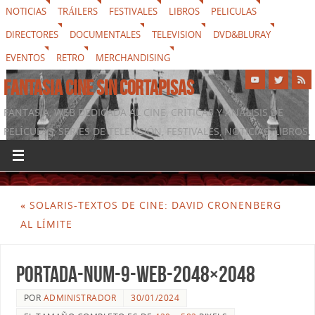
NOTICIAS
TRÁILERS
FESTIVALES
LIBROS
PELICULAS
DIRECTORES
DOCUMENTALES
TELEVISION
DVD&BLURAY
EVENTOS
RETRO
MERCHANDISING
FANTASIA CINE SIN CORTAPISAS
FANTASIA, WEB DEDICADA AL CINE, CRÍTICAS Y ANÁLISIS DE
PELÍCULAS, SERIES DE TELEVISIÓN, FESTIVALES, NOTICIAS, LIBROS,
DVD & BLURAY, MERCHANDISING Y TODO LO QUE RODEA AL
SÉPTIMO ARTE
«
SOLARIS-TEXTOS DE CINE: DAVID CRONENBERG
AL LÍMITE
portada-num-9-web-2048×2048
POR
ADMINISTRADOR
30/01/2024