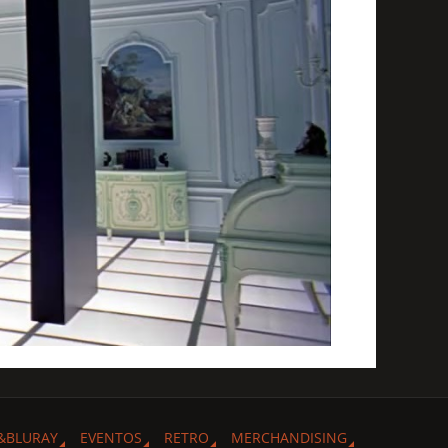
&BLURAY
EVENTOS
RETRO
MERCHANDISING