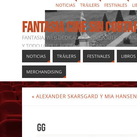
NOTICIAS
TRÁILERS
FESTIVALES
LI
FANTASIA CINE SIN CORTA
FANTASIA, WEB DEDICADA AL CINE, CRÍTICAS Y AN
Y TODO LO QUE RODEA AL SÉPTIMO ARTE
NOTICIAS
TRÁILERS
FESTIVALES
LIBROS
MERCHANDISING
«
ALEXANDER SKARSGARD Y MIA HANSEN-L
gg