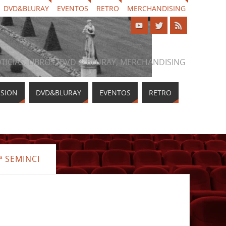
DVD&BLURAY
EVENTOS
RETRO
MERCHANDISING
NOTICIAS, LIBROS, DVD & BLURAY, MERCHANDISING
ISION
DVD&BLURAY
EVENTOS
RETRO
ª SEMINCI