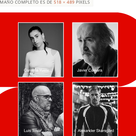
AMAÑO COMPLETO ES DE
518 × 489
PIXELS