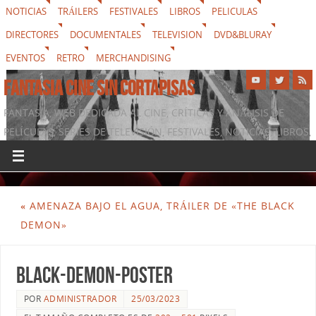
NOTICIAS
TRÁILERS
FESTIVALES
LIBROS
PELICULAS
DIRECTORES
DOCUMENTALES
TELEVISION
DVD&BLURAY
EVENTOS
RETRO
MERCHANDISING
FANTASIA CINE SIN CORTAPISAS
FANTASIA, WEB DEDICADA AL CINE, CRÍTICAS Y ANÁLISIS DE
PELÍCULAS, SERIES DE TELEVISIÓN, FESTIVALES, NOTICIAS, LIBROS,
DVD & BLURAY, MERCHANDISING Y TODO LO QUE RODEA AL
SÉPTIMO ARTE
«
AMENAZA BAJO EL AGUA, TRÁILER DE «THE BLACK
DEMON»
black-demon-poster
POR
ADMINISTRADOR
25/03/2023