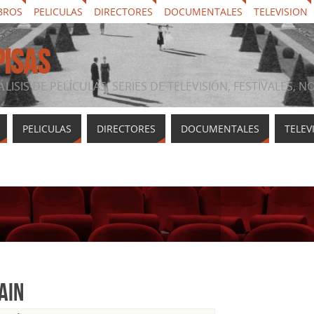
BROS
PELICULAS
DIRECTORES
DOCUMENTALES
TELEVISION
PISAS
ÁLISIS DE PELÍCULAS, SERIES DE TELEVISIÓN, FESTIVALES, 
PELICULAS
DIRECTORES
DOCUMENTALES
TELEV
ain