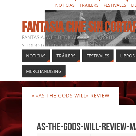
NOTICIAS
TRÁILERS
FESTIVALES
LI
FANTASIA CINE SIN CORTA
FANTASIA, WEB DEDICADA AL CINE, CRÍTICAS Y AN
Y TODO LO QUE RODEA AL SÉPTIMO ARTE
NOTICIAS
TRÁILERS
FESTIVALES
LIBROS
MERCHANDISING
«
«AS THE GODS WILL» REVIEW
As-The-Gods-Will-review-M