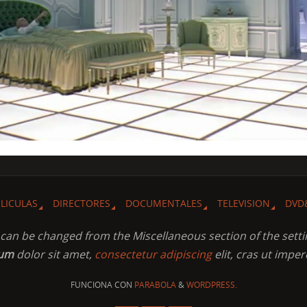
ELICULAS
DIRECTORES
DOCUMENTALES
TELEVISION
DVD
t can be changed from the Miscellaneous section of the setti
sum
dolor sit amet,
consectetur adipiscing
elit, cras ut imper
FUNCIONA CON
PARABOLA
&
WORDPRESS.