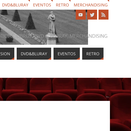
DVD&BLURAY
EVENTOS
RETRO
MERCHANDISING
NOTICIAS, LIBROS, DVD & BLURAY, MERCHANDISING
ISION
DVD&BLURAY
EVENTOS
RETRO