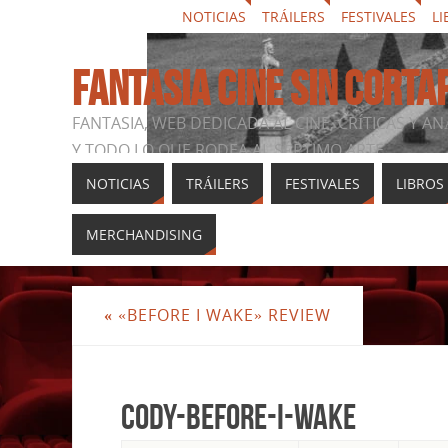
NOTICIAS
TRÁILERS
FESTIVALES
LI
FANTASIA CINE SIN CORTA
FANTASIA, WEB DEDICADA AL CINE, CRÍTICAS Y AN
Y TODO LO QUE RODEA AL SÉPTIMO ARTE
NOTICIAS
TRÁILERS
FESTIVALES
LIBROS
MERCHANDISING
«
«BEFORE I WAKE» REVIEW
cody-before-i-wake