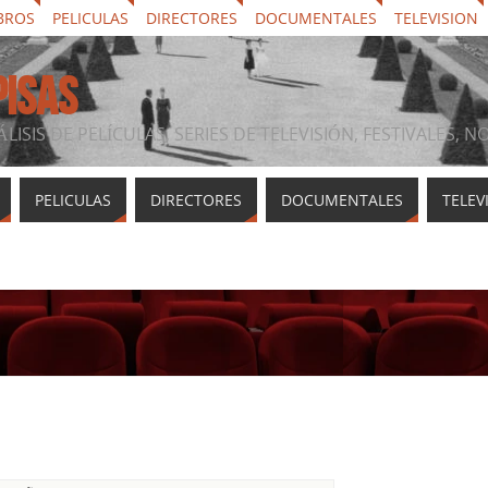
BROS
PELICULAS
DIRECTORES
DOCUMENTALES
TELEVISION
PISAS
ÁLISIS DE PELÍCULAS, SERIES DE TELEVISIÓN, FESTIVALES, 
PELICULAS
DIRECTORES
DOCUMENTALES
TELEV