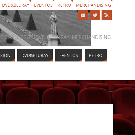
DVD&BLURAY
EVENTOS
RETRO
MERCHANDISING
NOTICIAS, LIBROS, DVD & BLURAY, MERCHANDISING
ISION
DVD&BLURAY
EVENTOS
RETRO