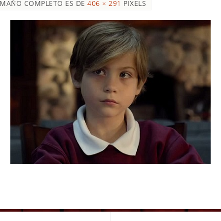
AMAÑO COMPLETO ES DE
406 × 291
PIXELS