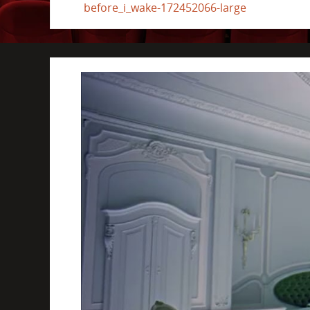
before_i_wake-172452066-large