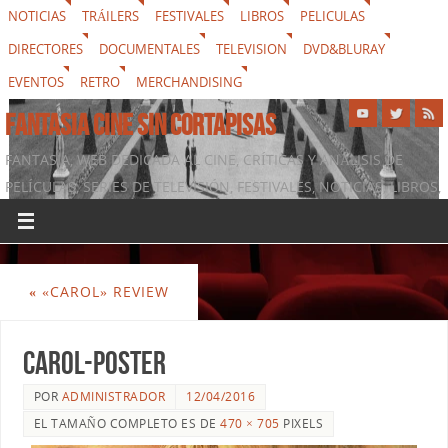
NOTICIAS
TRÁILERS
FESTIVALES
LIBROS
PELICULAS
DIRECTORES
DOCUMENTALES
TELEVISION
DVD&BLURAY
EVENTOS
RETRO
MERCHANDISING
FANTASIA CINE SIN CORTAPISAS
FANTASIA, WEB DEDICADA AL CINE, CRÍTICAS Y ANÁLISIS DE
PELÍCULAS, SERIES DE TELEVISIÓN, FESTIVALES, NOTICIAS, LIBROS,
DVD & BLURAY, MERCHANDISING Y TODO LO QUE RODEA AL
SÉPTIMO ARTE
«
«CAROL» REVIEW
carol-poster
POR
ADMINISTRADOR
12/04/2016
EL TAMAÑO COMPLETO ES DE
470 × 705
PIXELS