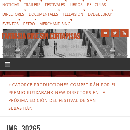
NOTICIAS
TRÁILERS
FESTIVALES
LIBROS
PELICULAS
DIRECTORES
DOCUMENTALES
TELEVISION
DVD&BLURAY
EVENTOS
RETRO
MERCHANDISING
FANTASIA CINE SIN CORTAPISAS
FANTASIA, WEB DEDICADA AL CINE, CRÍTICAS Y ANÁLISIS DE
PELÍCULAS, SERIES DE TELEVISIÓN, FESTIVALES, NOTICIAS, LIBROS,
DVD & BLURAY, MERCHANDISING Y TODO LO QUE RODEA AL
SÉPTIMO ARTE
«
CATORCE PRODUCCIONES COMPETIRÁN POR EL
PREMIO KUTXABANK-NEW DIRECTORS EN LA
PRÓXIMA EDICIÓN DEL FESTIVAL DE SAN
SEBASTIÁN
img_30265