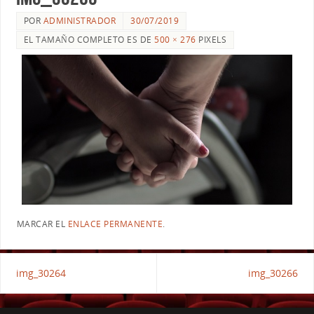
POR
ADMINISTRADOR
30/07/2019
EL TAMAÑO COMPLETO ES DE
500 × 276
PIXELS
MARCAR EL
ENLACE PERMANENTE
.
img_30264
img_30266