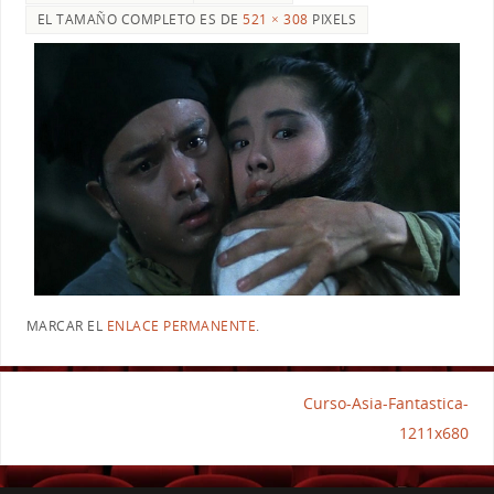
EL TAMAÑO COMPLETO ES DE
521 × 308
PIXELS
MARCAR EL
ENLACE PERMANENTE
.
Curso-Asia-Fantastica-
1211x680