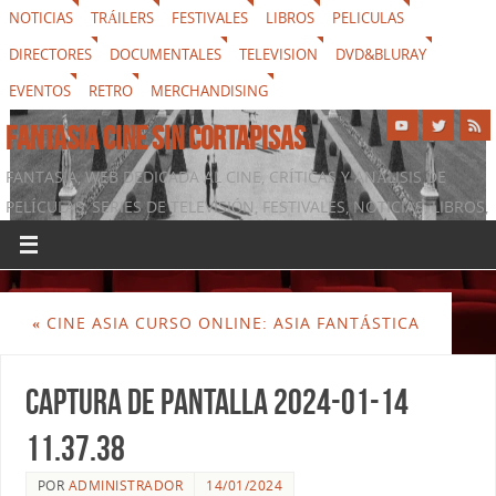
NOTICIAS
TRÁILERS
FESTIVALES
LIBROS
PELICULAS
DIRECTORES
DOCUMENTALES
TELEVISION
DVD&BLURAY
EVENTOS
RETRO
MERCHANDISING
FANTASIA CINE SIN CORTAPISAS
FANTASIA, WEB DEDICADA AL CINE, CRÍTICAS Y ANÁLISIS DE
PELÍCULAS, SERIES DE TELEVISIÓN, FESTIVALES, NOTICIAS, LIBROS,
DVD & BLURAY, MERCHANDISING Y TODO LO QUE RODEA AL
SÉPTIMO ARTE
«
CINE ASIA CURSO ONLINE: ASIA FANTÁSTICA
Captura de pantalla 2024-01-14
11.37.38
POR
ADMINISTRADOR
14/01/2024