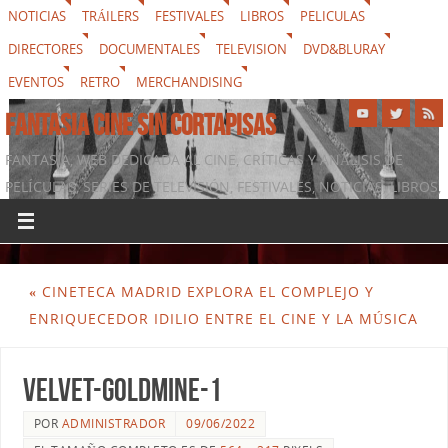
NOTICIAS
TRÁILERS
FESTIVALES
LIBROS
PELICULAS
DIRECTORES
DOCUMENTALES
TELEVISION
DVD&BLURAY
EVENTOS
RETRO
MERCHANDISING
FANTASIA CINE SIN CORTAPISAS
FANTASIA, WEB DEDICADA AL CINE, CRÍTICAS Y ANÁLISIS DE
PELÍCULAS, SERIES DE TELEVISIÓN, FESTIVALES, NOTICIAS, LIBROS,
DVD & BLURAY, MERCHANDISING Y TODO LO QUE RODEA AL
SÉPTIMO ARTE
«
CINETECA MADRID EXPLORA EL COMPLEJO Y
ENRIQUECEDOR IDILIO ENTRE EL CINE Y LA MÚSICA
velvet-goldmine-1
POR
ADMINISTRADOR
09/06/2022