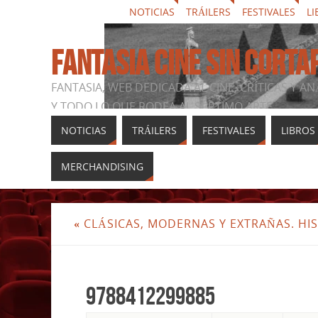
NOTICIAS
TRÁILERS
FESTIVALES
LI
FANTASIA CINE SIN CORTA
FANTASIA, WEB DEDICADA AL CINE, CRÍTICAS Y AN
Y TODO LO QUE RODEA AL SÉPTIMO ARTE
NOTICIAS
TRÁILERS
FESTIVALES
LIBROS
MERCHANDISING
«
CLÁSICAS, MODERNAS Y EXTRAÑAS. HIS
9788412299885