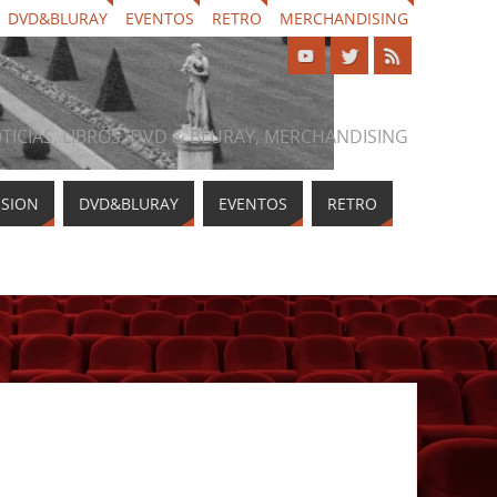
DVD&BLURAY
EVENTOS
RETRO
MERCHANDISING
NOTICIAS, LIBROS, DVD & BLURAY, MERCHANDISING
ISION
DVD&BLURAY
EVENTOS
RETRO