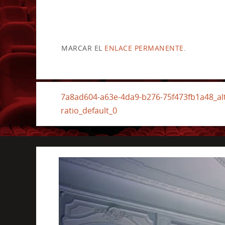
MARCAR EL
ENLACE PERMANENTE
.
7a8ad604-a63e-4da9-b276-75f473fb1a48_alta
ratio_default_0