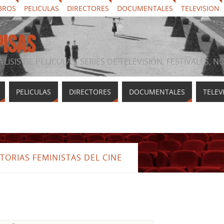
BROS
PELICULAS
DIRECTORES
DOCUMENTALES
TELEVISION
PISAS
ÁLISIS DE PELÍCULAS, SERIES DE TELEVISIÓN, FESTIVALES, 
PELICULAS
DIRECTORES
DOCUMENTALES
TELEV
TORIAS FEMINISTAS DEL CINE