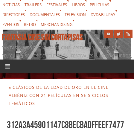
NOTICIAS
TRÁILERS
FESTIVALES
LIBROS
PELICULAS
DIRECTORES
DOCUMENTALES
TELEVISION
DVD&BLURAY
EVENTOS
RETRO
MERCHANDISING
FANTASIA CINE SIN CORTAPISAS
FANTASIA, WEB DEDICADA AL CINE, CRÍTICAS Y ANÁLISIS DE
PELÍCULAS, SERIES DE TELEVISIÓN, FESTIVALES, NOTICIAS, LIBROS,
DVD & BLURAY, MERCHANDISING Y TODO LO QUE RODEA AL
SÉPTIMO ARTE
«
CLÁSICOS DE LA EDAD DE ORO EN EL CINE
ALBÉNIZ CON 21 PELÍCULAS EN SEIS CICLOS
TEMÁTICOS
312a3a45901147c8becbadffeef7477