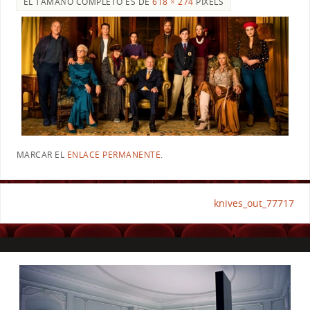
EL TAMAÑO COMPLETO ES DE
618 × 274
PIXELS
MARCAR EL
ENLACE PERMANENTE
.
knives_out_77717