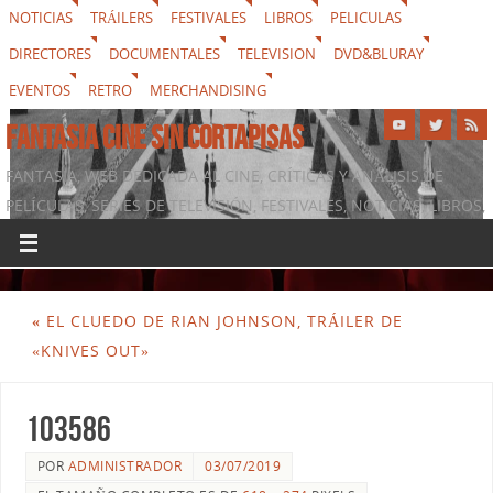
NOTICIAS
TRÁILERS
FESTIVALES
LIBROS
PELICULAS
DIRECTORES
DOCUMENTALES
TELEVISION
DVD&BLURAY
EVENTOS
RETRO
MERCHANDISING
FANTASIA CINE SIN CORTAPISAS
FANTASIA, WEB DEDICADA AL CINE, CRÍTICAS Y ANÁLISIS DE
PELÍCULAS, SERIES DE TELEVISIÓN, FESTIVALES, NOTICIAS, LIBROS,
DVD & BLURAY, MERCHANDISING Y TODO LO QUE RODEA AL
SÉPTIMO ARTE
«
EL CLUEDO DE RIAN JOHNSON, TRÁILER DE
«KNIVES OUT»
103586
POR
ADMINISTRADOR
03/07/2019