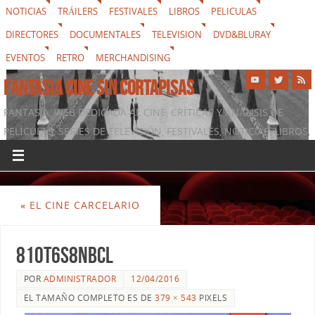
NOTICIAS
TRÁILERS
FESTIVALES
LIBROS
PELICULAS
DIRECTORES
DOCUMENTALES
TELEVISION
DVD&BLURAY
EVENTOS
RETRO
MERCHANDISING
FANTASIA CINE SIN CORTAPISAS
FANTASIA, WEB DEDICADA AL CINE, CRÍTICAS Y ANÁLISIS DE
PELÍCULAS, SERIES DE TELEVISIÓN, FESTIVALES, NOTICIAS, LIBROS,
DVD & BLURAY, MERCHANDISING Y TODO LO QUE RODEA AL
SÉPTIMO ARTE
«
EL CINE CARCELARIO
81oT6S8NbcL
POR
ADMINISTRADOR
12/04/2016
EL TAMAÑO COMPLETO ES DE
379 × 543
PIXELS