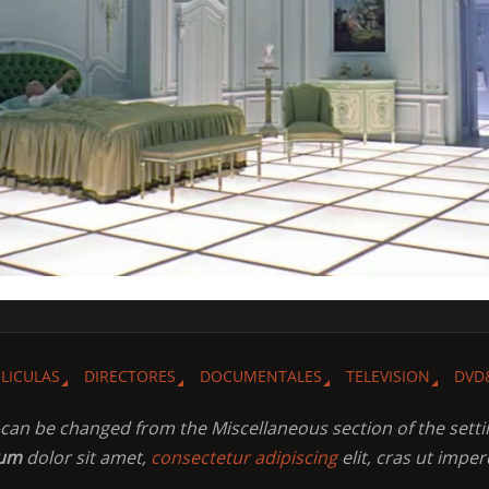
ELICULAS
DIRECTORES
DOCUMENTALES
TELEVISION
DVD
t can be changed from the Miscellaneous section of the setti
sum
dolor sit amet,
consectetur adipiscing
elit, cras ut imper