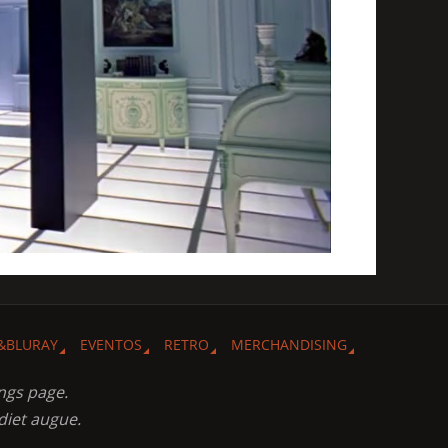
&BLURAY
EVENTOS
RETRO
MERCHANDISING
ngs page.
diet augue.