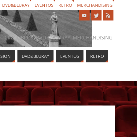
DVD&BLURAY
EVENTOS
RETRO
MERCHANDISING
NOTICIAS, LIBROS, DVD & BLURAY, MERCHANDISING
ISION
DVD&BLURAY
EVENTOS
RETRO