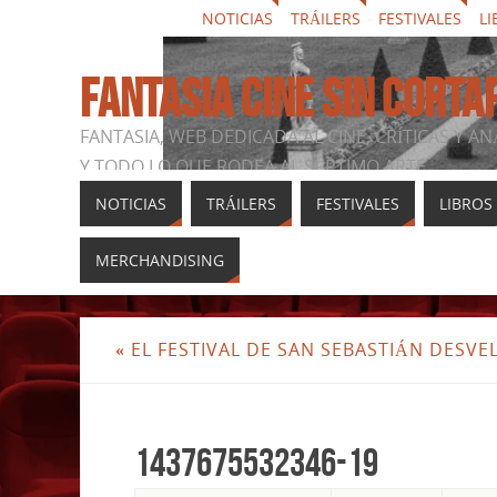
NOTICIAS
TRÁILERS
FESTIVALES
LI
FANTASIA CINE SIN CORTA
FANTASIA, WEB DEDICADA AL CINE, CRÍTICAS Y AN
Y TODO LO QUE RODEA AL SÉPTIMO ARTE
NOTICIAS
TRÁILERS
FESTIVALES
LIBROS
MERCHANDISING
«
EL FESTIVAL DE SAN SEBASTIÁN DESVEL
1437675532346-19