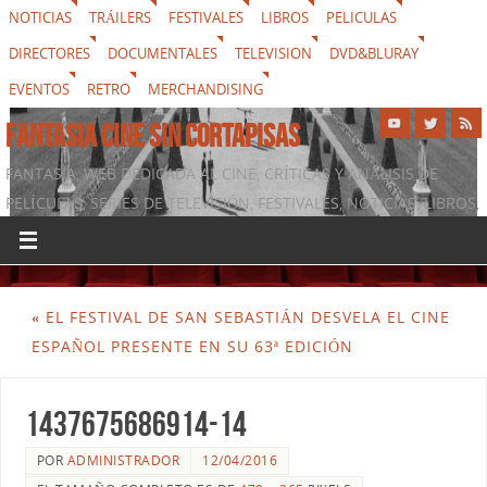
NOTICIAS
TRÁILERS
FESTIVALES
LIBROS
PELICULAS
DIRECTORES
DOCUMENTALES
TELEVISION
DVD&BLURAY
EVENTOS
RETRO
MERCHANDISING
FANTASIA CINE SIN CORTAPISAS
FANTASIA, WEB DEDICADA AL CINE, CRÍTICAS Y ANÁLISIS DE
PELÍCULAS, SERIES DE TELEVISIÓN, FESTIVALES, NOTICIAS, LIBROS,
DVD & BLURAY, MERCHANDISING Y TODO LO QUE RODEA AL
SÉPTIMO ARTE
«
EL FESTIVAL DE SAN SEBASTIÁN DESVELA EL CINE
ESPAÑOL PRESENTE EN SU 63ª EDICIÓN
1437675686914-14
POR
ADMINISTRADOR
12/04/2016