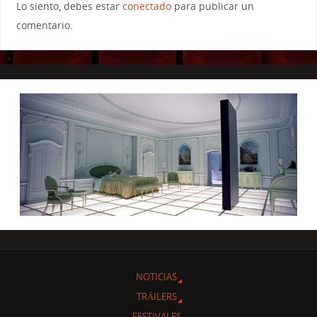
Lo siento, debes estar
conectado
para publicar un
comentario.
NOTICIAS
TRÁILERS
FESTIVALES