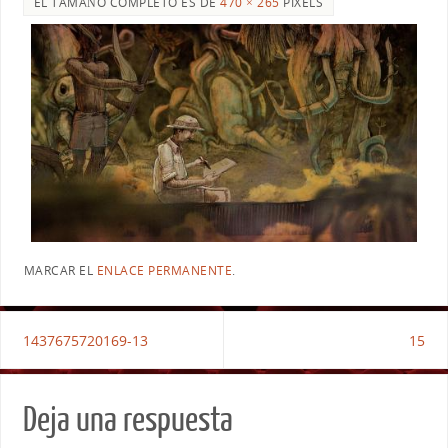
EL TAMAÑO COMPLETO ES DE
470 × 265
PIXELS
MARCAR EL
ENLACE PERMANENTE
.
1437675720169-13
15
Deja una respuesta