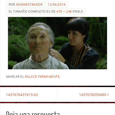
POR
ADMINISTRADOR
12/04/2016
EL TAMAÑO COMPLETO ES DE
470 × 248
PIXELS
MARCAR EL
ENLACE PERMANENTE
.
1437676437419-63
1437676059480-1
Deja una respuesta