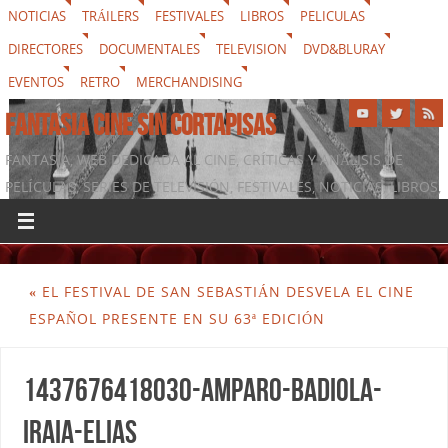
NOTICIAS
TRÁILERS
FESTIVALES
LIBROS
PELICULAS
DIRECTORES
DOCUMENTALES
TELEVISION
DVD&BLURAY
EVENTOS
RETRO
MERCHANDISING
FANTASIA CINE SIN CORTAPISAS
FANTASIA, WEB DEDICADA AL CINE, CRÍTICAS Y ANÁLISIS DE
PELÍCULAS, SERIES DE TELEVISIÓN, FESTIVALES, NOTICIAS, LIBROS,
DVD & BLURAY, MERCHANDISING Y TODO LO QUE RODEA AL
SÉPTIMO ARTE
«
EL FESTIVAL DE SAN SEBASTIÁN DESVELA EL CINE
ESPAÑOL PRESENTE EN SU 63ª EDICIÓN
1437676418030-Amparo-Badiola-
Iraia-Elias