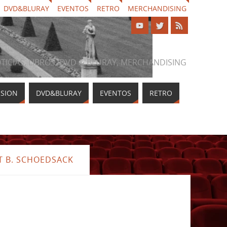
DVD&BLURAY
EVENTOS
RETRO
MERCHANDISING
NOTICIAS, LIBROS, DVD & BLURAY, MERCHANDISING
ISION
DVD&BLURAY
EVENTOS
RETRO
T B. SCHOEDSACK