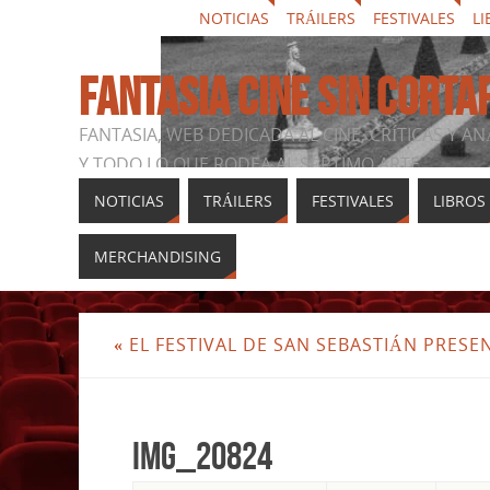
NOTICIAS
TRÁILERS
FESTIVALES
LI
FANTASIA CINE SIN CORTA
FANTASIA, WEB DEDICADA AL CINE, CRÍTICAS Y AN
Y TODO LO QUE RODEA AL SÉPTIMO ARTE
NOTICIAS
TRÁILERS
FESTIVALES
LIBROS
MERCHANDISING
«
EL FESTIVAL DE SAN SEBASTIÁN PRESE
img_20824