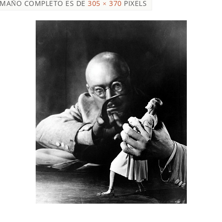
AMAÑO COMPLETO ES DE
305 × 370
PIXELS