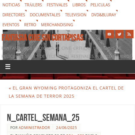
NOTICIAS
TRÁILERS
FESTIVALES
LIBROS
PELICULAS
DIRECTORES
DOCUMENTALES
TELEVISION
DVD&BLURAY
EVENTOS
RETRO
MERCHANDISING
FANTASIA CINE SIN CORTAPISAS
FANTASIA, WEB DEDICADA AL CINE, CRÍTICAS Y ANÁLISIS DE
PELÍCULAS, SERIES DE TELEVISIÓN, FESTIVALES, NOTICIAS, LIBROS,
DVD & BLURAY, MERCHANDISING Y TODO LO QUE RODEA AL
SÉPTIMO ARTE
«
EL GRAN WYOMING PROTAGONIZA EL CARTEL DE
LA SEMANA DE TERROR 2025
N_Cartel_Semana_25
POR
ADMINISTRADOR
24/06/2025