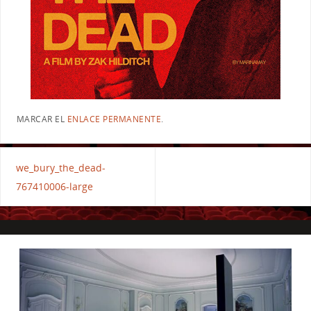
MARCAR EL
ENLACE PERMANENTE
.
we_bury_the_dead-
767410006-large