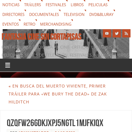
NOTICIAS
TRÁILERS
FESTIVALES
LIBROS
PELICULAS
DIRECTORES
DOCUMENTALES
TELEVISION
DVD&BLURAY
EVENTOS
RETRO
MERCHANDISING
FANTASIA CINE SIN CORTAPISAS
FANTASIA, WEB DEDICADA AL CINE, CRÍTICAS Y ANÁLISIS DE
PELÍCULAS, SERIES DE TELEVISIÓN, FESTIVALES, NOTICIAS, LIBROS,
DVD & BLURAY, MERCHANDISING Y TODO LO QUE RODEA AL
SÉPTIMO ARTE
«
EN BUSCA DEL MUERTO VIVIENTE, PRIMER
TRÁILER PARA «WE BURY THE DEAD» DE ZAK
HILDITCH
qZQfW26GDkJxPj5NgTl1mjfkiqx