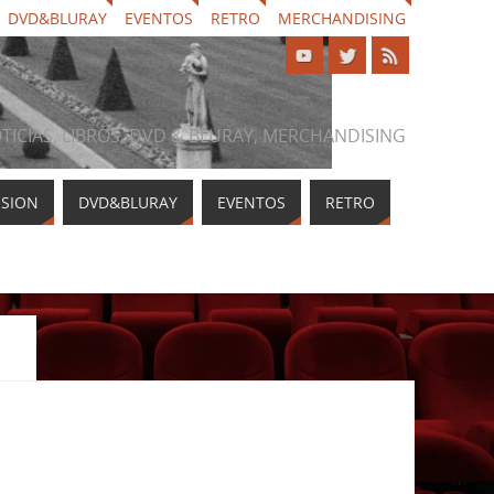
DVD&BLURAY
EVENTOS
RETRO
MERCHANDISING
NOTICIAS, LIBROS, DVD & BLURAY, MERCHANDISING
ISION
DVD&BLURAY
EVENTOS
RETRO
N