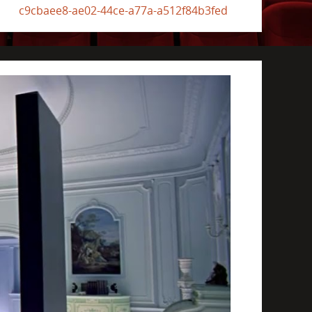
c9cbaee8-ae02-44ce-a77a-a512f84b3fed