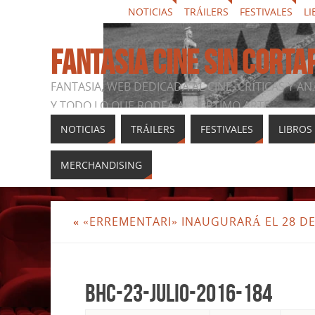
NOTICIAS
TRÁILERS
FESTIVALES
LI
FANTASIA CINE SIN CORTA
FANTASIA, WEB DEDICADA AL CINE, CRÍTICAS Y AN
Y TODO LO QUE RODEA AL SÉPTIMO ARTE
NOTICIAS
TRÁILERS
FESTIVALES
LIBROS
MERCHANDISING
«
«ERREMENTARI» INAUGURARÁ EL 28 DE
BHC-23-julio-2016-184