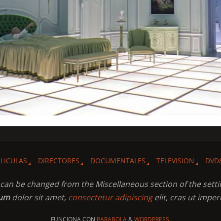
ELICULAS
DIRECTORES
DOCUMENTALES
TELEVISION
DVD
t can be changed from the Miscellaneous section of the setti
sum
dolor sit amet,
consectetur adipiscing
elit, cras ut imper
FUNCIONA CON
PARABOLA
&
WORDPRESS.