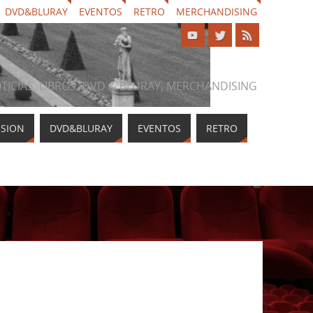
DVD&BLURAY
EVENTOS
RETRO
MERCHANDISING
NOTICIAS, LIBROS, DVD & BLURAY, MERCHANDISING
ISION
DVD&BLURAY
EVENTOS
RETRO