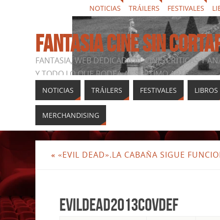
NOTICIAS
TRÁILERS
FESTIVALES
LI
FANTASIA CINE SIN CORTA
FANTASIA, WEB DEDICADA AL CINE, CRÍTICAS Y AN
Y TODO LO QUE RODEA AL SÉPTIMO ARTE
NOTICIAS
TRÁILERS
FESTIVALES
LIBROS
MERCHANDISING
«
«EVIL DEAD».LA CABAÑA SIGUE FUNC
evildead2013covdef