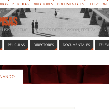
BROS
PELICULAS
DIRECTORES
DOCUMENTALES
TELEVISION
PISAS
ÁLISIS DE PELÍCULAS, SERIES DE TELEVISIÓN, FESTIVALES, 
PELICULAS
DIRECTORES
DOCUMENTALES
TELEV
IONANDO