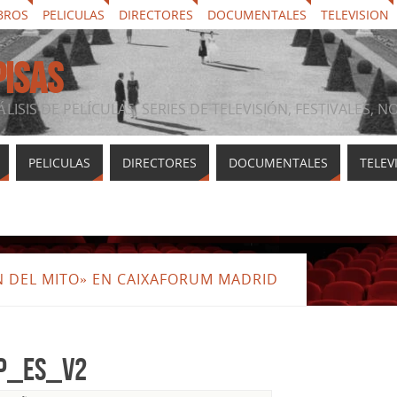
BROS
PELICULAS
DIRECTORES
DOCUMENTALES
TELEVISION
PISAS
ÁLISIS DE PELÍCULAS, SERIES DE TELEVISIÓN, FESTIVALES, 
PELICULAS
DIRECTORES
DOCUMENTALES
TELEV
N DEL MITO» EN CAIXAFORUM MADRID
p_es_v2