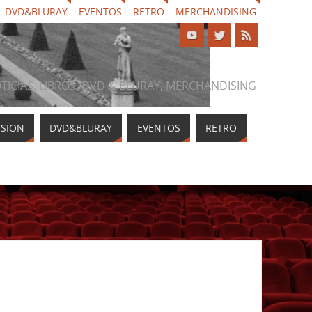
DVD&BLURAY
EVENTOS
RETRO
MERCHANDISING
NOTICIAS, LIBROS, DVD & BLURAY, MERCHANDISING
ISION
DVD&BLURAY
EVENTOS
RETRO