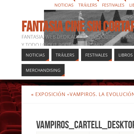
NOTICIAS
TRÁILERS
FESTIVALES
LI
FANTASIA CINE SIN CORTA
FANTASIA, WEB DEDICADA AL CINE, CRÍTICAS Y AN
Y TODO LO QUE RODEA AL SÉPTIMO ARTE
NOTICIAS
TRÁILERS
FESTIVALES
LIBROS
MERCHANDISING
«
EXPOSICIÓN «VAMPIROS. LA EVOLUCIÓ
Vampiros_cartell_deskto