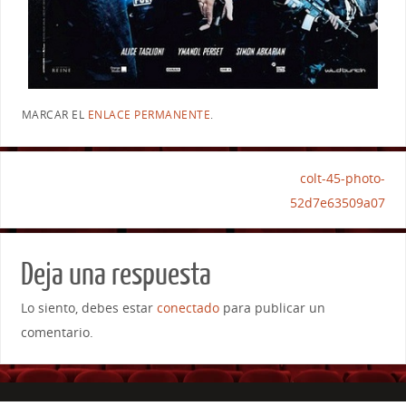
MARCAR EL
ENLACE PERMANENTE
.
colt-45-photo-
52d7e63509a07
Deja una respuesta
Lo siento, debes estar
conectado
para publicar un
comentario.