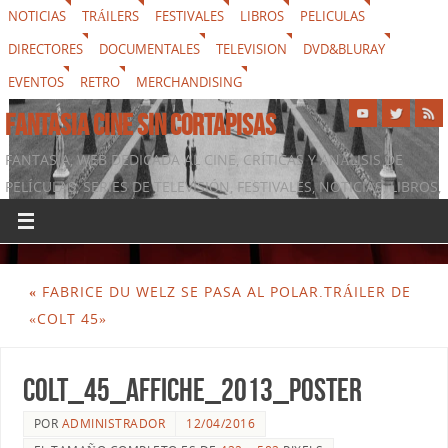
NOTICIAS
TRÁILERS
FESTIVALES
LIBROS
PELICULAS
DIRECTORES
DOCUMENTALES
TELEVISION
DVD&BLURAY
EVENTOS
RETRO
MERCHANDISING
FANTASIA CINE SIN CORTAPISAS
FANTASIA, WEB DEDICADA AL CINE, CRÍTICAS Y ANÁLISIS DE
PELÍCULAS, SERIES DE TELEVISIÓN, FESTIVALES, NOTICIAS, LIBROS,
DVD & BLURAY, MERCHANDISING Y TODO LO QUE RODEA AL
SÉPTIMO ARTE
«
FABRICE DU WELZ SE PASA AL POLAR.TRÁILER DE
«COLT 45»
colt_45_affiche_2013_poster
POR
ADMINISTRADOR
12/04/2016