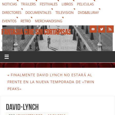
NOTICIAS
TRÁILERS
FESTIVALES
LIBROS
PELICULAS
DIRECTORES
DOCUMENTALES
TELEVISION
DVD&BLURAY
EVENTOS
RETRO
MERCHANDISING
FANTASIA CINE SIN CORTAPISAS
FANTASIA, WEB DEDICADA AL CINE, CRÍTICAS Y ANÁLISIS DE
PELÍCULAS, SERIES DE TELEVISIÓN, FESTIVALES, NOTICIAS, LIBROS,
DVD & BLURAY, MERCHANDISING Y TODO LO QUE RODEA AL
SÉPTIMO ARTE
«
FINALMENTE DAVID LYNCH NO ESTARÁ AL
FRENTE EN LA NUEVA TEMPORADA DE «TWIN
PEAKS»
David-Lynch