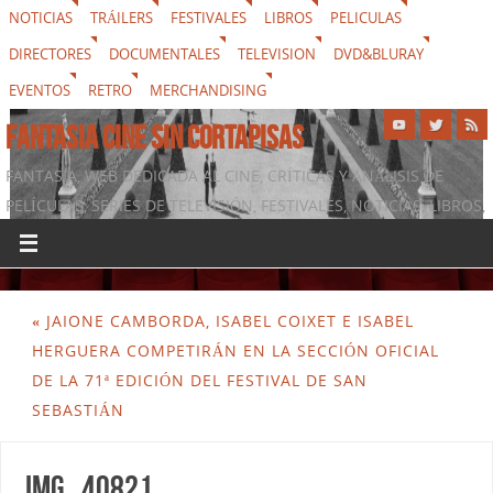
NOTICIAS
TRÁILERS
FESTIVALES
LIBROS
PELICULAS
DIRECTORES
DOCUMENTALES
TELEVISION
DVD&BLURAY
EVENTOS
RETRO
MERCHANDISING
FANTASIA CINE SIN CORTAPISAS
FANTASIA, WEB DEDICADA AL CINE, CRÍTICAS Y ANÁLISIS DE
PELÍCULAS, SERIES DE TELEVISIÓN, FESTIVALES, NOTICIAS, LIBROS,
DVD & BLURAY, MERCHANDISING Y TODO LO QUE RODEA AL
SÉPTIMO ARTE
«
JAIONE CAMBORDA, ISABEL COIXET E ISABEL
HERGUERA COMPETIRÁN EN LA SECCIÓN OFICIAL
DE LA 71ª EDICIÓN DEL FESTIVAL DE SAN
SEBASTIÁN
img_40821