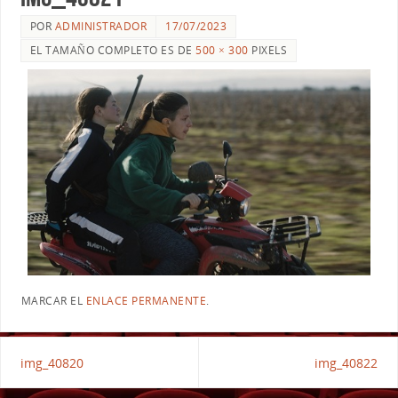
POR
ADMINISTRADOR
17/07/2023
EL TAMAÑO COMPLETO ES DE
500 × 300
PIXELS
MARCAR EL
ENLACE PERMANENTE
.
img_40820
img_40822