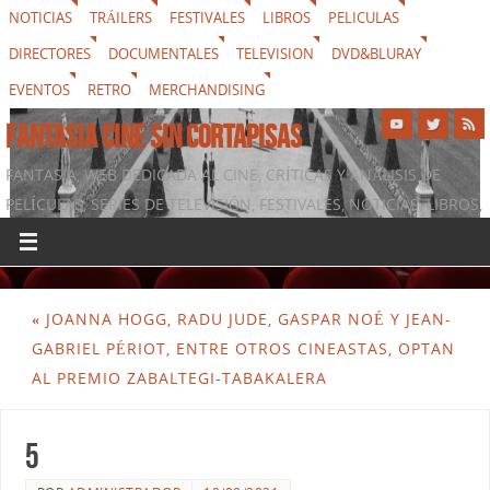
NOTICIAS
TRÁILERS
FESTIVALES
LIBROS
PELICULAS
DIRECTORES
DOCUMENTALES
TELEVISION
DVD&BLURAY
EVENTOS
RETRO
MERCHANDISING
FANTASIA CINE SIN CORTAPISAS
FANTASIA, WEB DEDICADA AL CINE, CRÍTICAS Y ANÁLISIS DE
PELÍCULAS, SERIES DE TELEVISIÓN, FESTIVALES, NOTICIAS, LIBROS,
DVD & BLURAY, MERCHANDISING Y TODO LO QUE RODEA AL
SÉPTIMO ARTE
«
JOANNA HOGG, RADU JUDE, GASPAR NOÉ Y JEAN-
GABRIEL PÉRIOT, ENTRE OTROS CINEASTAS, OPTAN
AL PREMIO ZABALTEGI-TABAKALERA
5