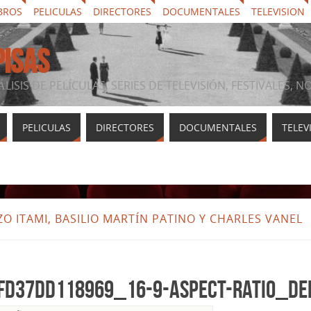
BROS
PELICULAS
DIRECTORES
DOCUMENTALES
TELEVISION
PISAS
ÁLISIS DE PELÍCULAS, SERIES DE TELEVISIÓN, FESTIVALES, 
PELICULAS
DIRECTORES
DOCUMENTALES
TELEV
O ITAMI, BASILIO MARTÍN PATINO Y CHARLES VANEL
fd37dd118969_16-9-aspect-ratio_de