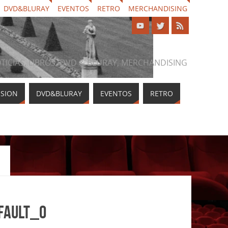
DVD&BLURAY
EVENTOS
RETRO
MERCHANDISING
NOTICIAS, LIBROS, DVD & BLURAY, MERCHANDISING
ISION
DVD&BLURAY
EVENTOS
RETRO
fault_0