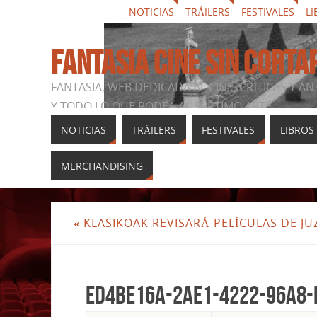
NOTICIAS
TRÁILERS
FESTIVALES
LI
FANTASIA CINE SIN CORTA
FANTASIA, WEB DEDICADA AL CINE, CRÍTICAS Y AN
Y TODO LO QUE RODEA AL SÉPTIMO ARTE
NOTICIAS
TRÁILERS
FESTIVALES
LIBROS
MERCHANDISING
«
KLASIKOAK REVISARÁ PELÍCULAS DE JUZ
ed4be16a-2ae1-4222-96a8-