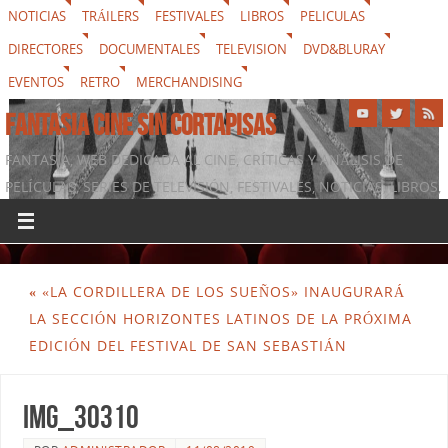
NOTICIAS
TRÁILERS
FESTIVALES
LIBROS
PELICULAS
DIRECTORES
DOCUMENTALES
TELEVISION
DVD&BLURAY
EVENTOS
RETRO
MERCHANDISING
FANTASIA CINE SIN CORTAPISAS
FANTASIA, WEB DEDICADA AL CINE, CRÍTICAS Y ANÁLISIS DE
PELÍCULAS, SERIES DE TELEVISIÓN, FESTIVALES, NOTICIAS, LIBROS,
DVD & BLURAY, MERCHANDISING Y TODO LO QUE RODEA AL
SÉPTIMO ARTE
«
«LA CORDILLERA DE LOS SUEÑOS» INAUGURARÁ
LA SECCIÓN HORIZONTES LATINOS DE LA PRÓXIMA
EDICIÓN DEL FESTIVAL DE SAN SEBASTIÁN
img_30310