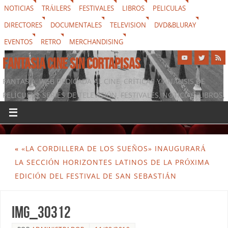
NOTICIAS
TRÁILERS
FESTIVALES
LIBROS
PELICULAS
DIRECTORES
DOCUMENTALES
TELEVISION
DVD&BLURAY
EVENTOS
RETRO
MERCHANDISING
FANTASIA CINE SIN CORTAPISAS
FANTASIA, WEB DEDICADA AL CINE, CRÍTICAS Y ANÁLISIS DE
PELÍCULAS, SERIES DE TELEVISIÓN, FESTIVALES, NOTICIAS, LIBROS,
DVD & BLURAY, MERCHANDISING Y TODO LO QUE RODEA AL
SÉPTIMO ARTE
«
«LA CORDILLERA DE LOS SUEÑOS» INAUGURARÁ
LA SECCIÓN HORIZONTES LATINOS DE LA PRÓXIMA
EDICIÓN DEL FESTIVAL DE SAN SEBASTIÁN
img_30312