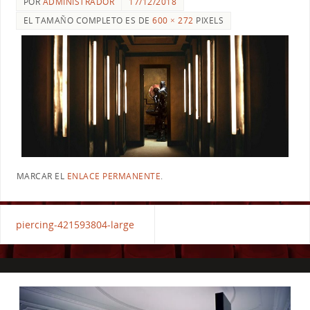
POR
ADMINISTRADOR
17/12/2018
EL TAMAÑO COMPLETO ES DE
600 × 272
PIXELS
MARCAR EL
ENLACE PERMANENTE
.
piercing-421593804-large