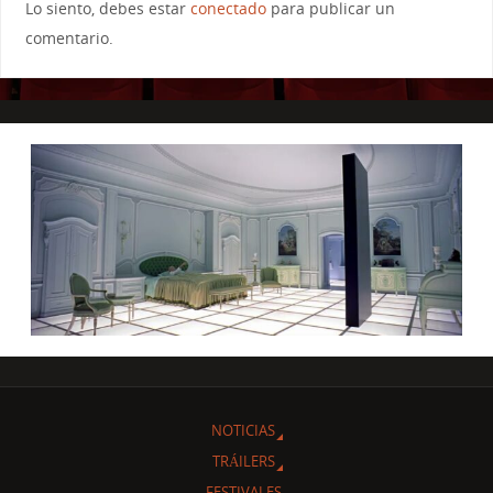
Lo siento, debes estar
conectado
para publicar un
comentario.
NOTICIAS
TRÁILERS
FESTIVALES