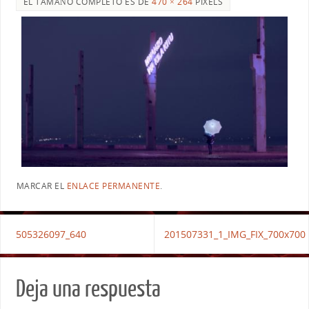
EL TAMAÑO COMPLETO ES DE
470 × 264
PIXELS
MARCAR EL
ENLACE PERMANENTE
.
505326097_640
201507331_1_IMG_FIX_700x700
Deja una respuesta