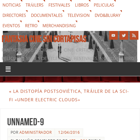
NOTICIAS
TRÁILERS
FESTIVALES
LIBROS
PELICULAS
DIRECTORES
DOCUMENTALES
TELEVISION
DVD&BLURAY
EVENTOS
RETRO
MERCHANDISING
FANTASIA CINE SIN CORTAPISAS
FANTASIA, WEB DEDICADA AL CINE, CRÍTICAS Y ANÁLISIS DE
PELÍCULAS, SERIES DE TELEVISIÓN, FESTIVALES, NOTICIAS, LIBROS,
DVD & BLURAY, MERCHANDISING Y TODO LO QUE RODEA AL
SÉPTIMO ARTE
«
LA DISTOPÍA POSTSOVIÉTICA, TRÁILER DE LA SCI-
FI «UNDER ELECTRIC CLOUDS»
unnamed-9
POR
ADMINISTRADOR
12/04/2016