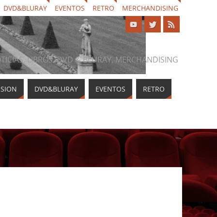
DVD&BLURAY
EVENTOS
RETRO
MERCHANDISING
NOTICIAS, LIBROS, DVD & BLURAY, MERCHANDISING
ISION
DVD&BLURAY
EVENTOS
RETRO