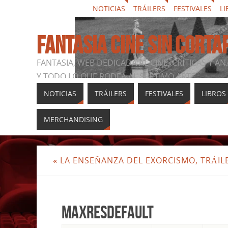
NOTICIAS
TRÁILERS
FESTIVALES
LI
FANTASIA CINE SIN CORTA
FANTASIA, WEB DEDICADA AL CINE, CRÍTICAS Y AN
Y TODO LO QUE RODEA AL SÉPTIMO ARTE
NOTICIAS
TRÁILERS
FESTIVALES
LIBROS
MERCHANDISING
«
LA ENSEÑANZA DEL EXORCISMO, TRÁIL
maxresdefault