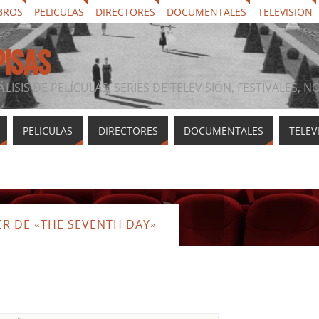
BROS
PELICULAS
DIRECTORES
DOCUMENTALES
TELEVISION
PISAS
ÁLISIS DE PELÍCULAS, SERIES DE TELEVISIÓN, FESTIVALES, 
PELICULAS
DIRECTORES
DOCUMENTALES
TELEV
ER DE «THE SEVENTH DAY»