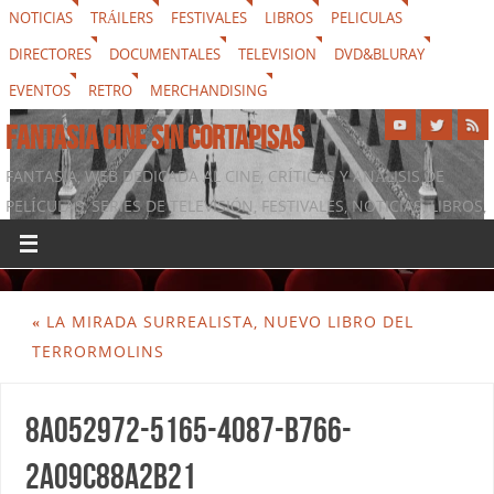
NOTICIAS
TRÁILERS
FESTIVALES
LIBROS
PELICULAS
DIRECTORES
DOCUMENTALES
TELEVISION
DVD&BLURAY
EVENTOS
RETRO
MERCHANDISING
FANTASIA CINE SIN CORTAPISAS
FANTASIA, WEB DEDICADA AL CINE, CRÍTICAS Y ANÁLISIS DE
PELÍCULAS, SERIES DE TELEVISIÓN, FESTIVALES, NOTICIAS, LIBROS,
DVD & BLURAY, MERCHANDISING Y TODO LO QUE RODEA AL
SÉPTIMO ARTE
«
LA MIRADA SURREALISTA, NUEVO LIBRO DEL
TERRORMOLINS
8A052972-5165-4087-B766-
2A09C88A2B21