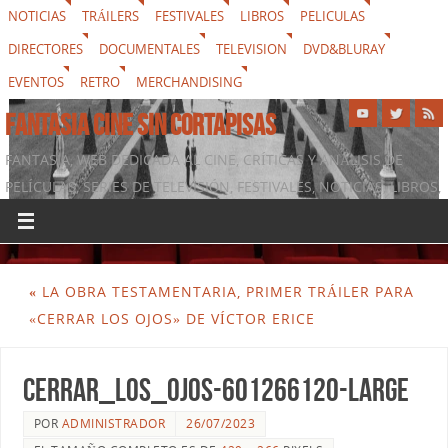
NOTICIAS
TRÁILERS
FESTIVALES
LIBROS
PELICULAS
DIRECTORES
DOCUMENTALES
TELEVISION
DVD&BLURAY
EVENTOS
RETRO
MERCHANDISING
FANTASIA CINE SIN CORTAPISAS
FANTASIA, WEB DEDICADA AL CINE, CRÍTICAS Y ANÁLISIS DE
PELÍCULAS, SERIES DE TELEVISIÓN, FESTIVALES, NOTICIAS, LIBROS,
DVD & BLURAY, MERCHANDISING Y TODO LO QUE RODEA AL
SÉPTIMO ARTE
«
LA OBRA TESTAMENTARIA, PRIMER TRÁILER PARA
«CERRAR LOS OJOS» DE VÍCTOR ERICE
Cerrar_los_ojos-601266120-large
POR
ADMINISTRADOR
26/07/2023