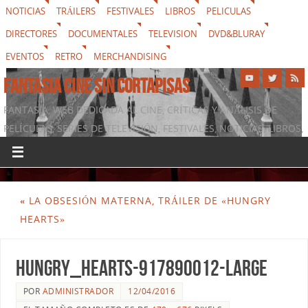
NOTICIAS
TRÁILERS
FESTIVALES
LIBROS
PELICULAS
DIRECTORES
DOCUMENTALES
TELEVISION
DVD&BLURAY
EVENTOS
RETRO
MERCHANDISING
FANTASIA CINE SIN CORTAPISAS
FANTASIA, WEB DEDICADA AL CINE, CRÍTICAS Y ANÁLISIS DE
PELÍCULAS, SERIES DE TELEVISIÓN, FESTIVALES, NOTICIAS, LIBROS,
DVD & BLURAY, MERCHANDISING Y TODO LO QUE RODEA AL
SÉPTIMO ARTE
«
LA OBSESIÓN MATERNA, TRÁILER DE «HUNGRY
HEARTS»
Hungry_Hearts-917890012-large
POR
ADMINISTRADOR
12/04/2016