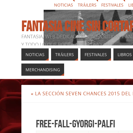
NOTICIAS
TRÁILERS
FESTIVALES
LI
FANTASIA CINE SIN CORTA
FANTASIA, WEB DEDICADA AL CINE, CRÍTICAS Y AN
Y TODO LO QUE RODEA AL SÉPTIMO ARTE
NOTICIAS
TRÁILERS
FESTIVALES
LIBROS
MERCHANDISING
«
LA SECCIÓN SEVEN CHANCES 2015 DEL
free-fall-gyorgi-palfi