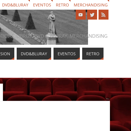
DVD&BLURAY
EVENTOS
RETRO
MERCHANDISING
NOTICIAS, LIBROS, DVD & BLURAY, MERCHANDISING
ISION
DVD&BLURAY
EVENTOS
RETRO