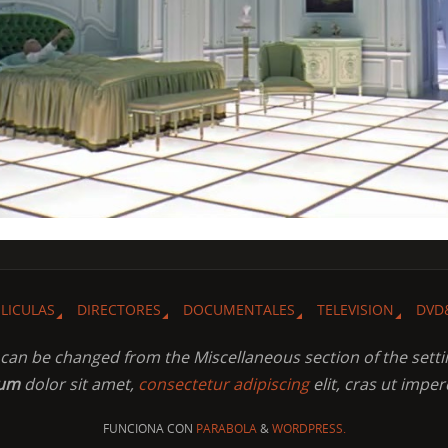
ELICULAS
DIRECTORES
DOCUMENTALES
TELEVISION
DVD
t can be changed from the Miscellaneous section of the setti
sum
dolor sit amet,
consectetur adipiscing
elit, cras ut imper
FUNCIONA CON
PARABOLA
&
WORDPRESS.