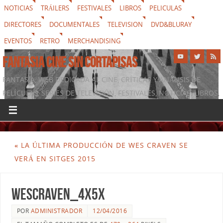
NOTICIAS
TRÁILERS
FESTIVALES
LIBROS
PELICULAS
DIRECTORES
DOCUMENTALES
TELEVISION
DVD&BLURAY
EVENTOS
RETRO
MERCHANDISING
FANTASIA CINE SIN CORTAPISAS
FANTASIA, WEB DEDICADA AL CINE, CRÍTICAS Y ANÁLISIS DE
PELÍCULAS, SERIES DE TELEVISIÓN, FESTIVALES, NOTICIAS, LIBROS,
DVD & BLURAY, MERCHANDISING Y TODO LO QUE RODEA AL
SÉPTIMO ARTE
«
LA ÚLTIMA PRODUCCIÓN DE WES CRAVEN SE
VERÁ EN SITGES 2015
wescraven_4x5x
POR
ADMINISTRADOR
12/04/2016