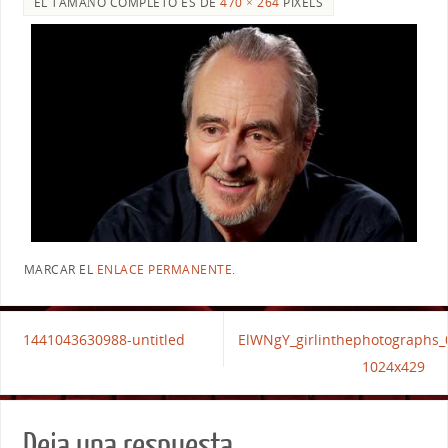
EL TAMAÑO COMPLETO ES DE
470 × 264
PIXELS
MARCAR EL
ENLACE PERMANENTE
.
1441043630988-untitled
ElWNgY_girlinthephotographs
1024x429
Deja una respuesta