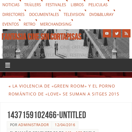
NOTICIAS
TRÁILERS
FESTIVALES
LIBROS
PELICULAS
DIRECTORES
DOCUMENTALES
TELEVISION
DVD&BLURAY
EVENTOS
RETRO
MERCHANDISING
FANTASIA CINE SIN CORTAPISAS
FANTASIA, WEB DEDICADA AL CINE, CRÍTICAS Y ANÁLISIS DE
PELÍCULAS, SERIES DE TELEVISIÓN, FESTIVALES, NOTICIAS, LIBROS,
DVD & BLURAY, MERCHANDISING Y TODO LO QUE RODEA AL
SÉPTIMO ARTE
«
LA VIOLENCIA DE «GREEN ROOM» Y EL PORNO
ROMÁNTICO DE «LOVE» SE SUMAN A SITGES 2015
1437159102466-untitled
POR
ADMINISTRADOR
12/04/2016