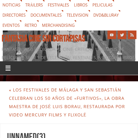
NOTICIAS
TRÁILERS
FESTIVALES
LIBROS
PELICULAS
DIRECTORES
DOCUMENTALES
TELEVISION
DVD&BLURAY
EVENTOS
RETRO
MERCHANDISING
FANTASIA CINE SIN CORTAPISAS
FANTASIA, WEB DEDICADA AL CINE, CRÍTICAS Y ANÁLISIS DE
PELÍCULAS, SERIES DE TELEVISIÓN, FESTIVALES, NOTICIAS, LIBROS,
DVD & BLURAY, MERCHANDISING Y TODO LO QUE RODEA AL
SÉPTIMO ARTE
«
LOS FESTIVALES DE MÁLAGA Y SAN SEBASTIÁN
CELEBRAN LOS 50 AÑOS DE «FURTIVOS», LA OBRA
MAESTRA DE JOSÉ LUIS BORAU, RESTAURADA POR
VIDEO MERCURY FILMS Y FLIXOLÉ
unnamed(3)