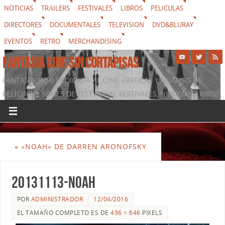
NOTICIAS
TRÁILERS
FESTIVALES
LIBROS
PELICULAS
DIRECTORES
DOCUMENTALES
TELEVISION
DVD&BLURAY
EVENTOS
RETRO
MERCHANDISING
FANTASIA CINE SIN CORTAPISAS
FANTASIA, WEB DEDICADA AL CINE, CRÍTICAS Y ANÁLISIS DE
PELÍCULAS, SERIES DE TELEVISIÓN, FESTIVALES, NOTICIAS, LIBROS,
DVD & BLURAY, MERCHANDISING Y TODO LO QUE RODEA AL
SÉPTIMO ARTE
«
«NOAH» DE DARREN ARONOFSKY
20131113-noah
POR
ADMINISTRADOR
12/04/2016
EL TAMAÑO COMPLETO ES DE
436 × 646
PIXELS