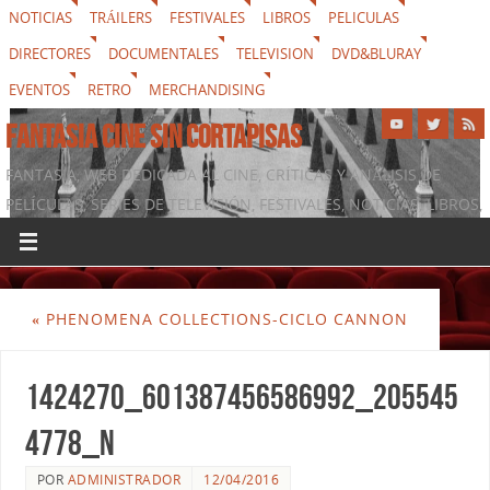
NOTICIAS
TRÁILERS
FESTIVALES
LIBROS
PELICULAS
DIRECTORES
DOCUMENTALES
TELEVISION
DVD&BLURAY
EVENTOS
RETRO
MERCHANDISING
FANTASIA CINE SIN CORTAPISAS
FANTASIA, WEB DEDICADA AL CINE, CRÍTICAS Y ANÁLISIS DE
PELÍCULAS, SERIES DE TELEVISIÓN, FESTIVALES, NOTICIAS, LIBROS,
DVD & BLURAY, MERCHANDISING Y TODO LO QUE RODEA AL
SÉPTIMO ARTE
«
PHENOMENA COLLECTIONS-CICLO CANNON
1424270_601387456586992_205545
4778_n
POR
ADMINISTRADOR
12/04/2016