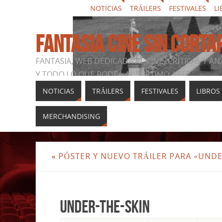
NOTICIAS
TRÁILERS
FESTIVALES
LI
FANTASIA CINE SIN CORTA
FANTASIA, WEB DEDICADA AL CINE, CRÍTICAS Y AN
Y TODO LO QUE RODEA AL SÉPTIMO ARTE
NOTICIAS
TRÁILERS
FESTIVALES
LIBROS
MERCHANDISING
«
PÓSTER Y NUEVO TRÁILER PARA «UNDE
under-the-skin