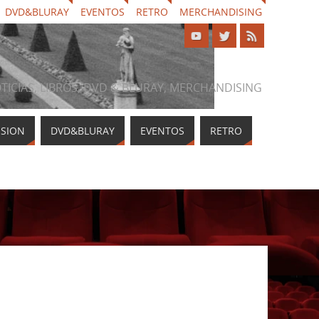
DVD&BLURAY
EVENTOS
RETRO
MERCHANDISING
NOTICIAS, LIBROS, DVD & BLURAY, MERCHANDISING
ISION
DVD&BLURAY
EVENTOS
RETRO