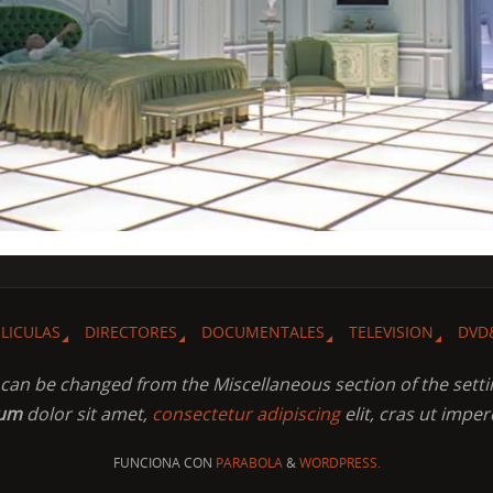
ELICULAS
DIRECTORES
DOCUMENTALES
TELEVISION
DVD
t can be changed from the Miscellaneous section of the setti
sum
dolor sit amet,
consectetur adipiscing
elit, cras ut imper
FUNCIONA CON
PARABOLA
&
WORDPRESS.