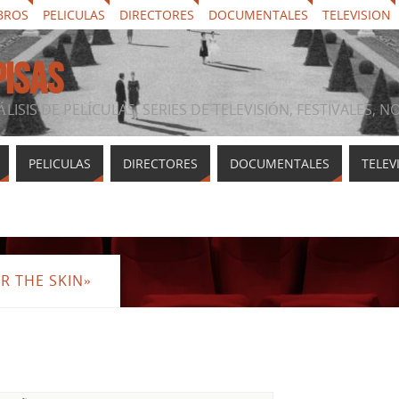
BROS
PELICULAS
DIRECTORES
DOCUMENTALES
TELEVISION
PISAS
ÁLISIS DE PELÍCULAS, SERIES DE TELEVISIÓN, FESTIVALES, 
PELICULAS
DIRECTORES
DOCUMENTALES
TELEV
R THE SKIN»