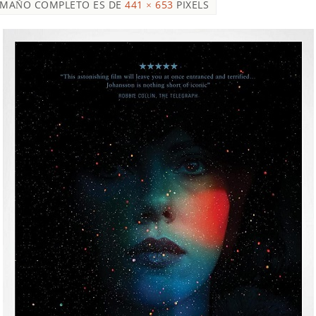
AMAÑO COMPLETO ES DE
441 × 653
PIXELS