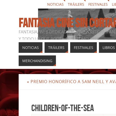
NOTICIAS
TRÁILERS
FESTIVALES
LI
FANTASIA CINE SIN CORTA
FANTASIA, WEB DEDICADA AL CINE, CRÍTICAS Y AN
Y TODO LO QUE RODEA AL SÉPTIMO ARTE
NOTICIAS
TRÁILERS
FESTIVALES
LIBROS
MERCHANDISING
«
PREMIO HONORÍFICO A SAM NEILL Y A
Children-of-the-sea