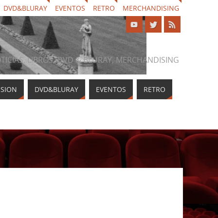
DVD&BLURAY
EVENTOS
RETRO
MERCHANDISING
NOTICIAS, LIBROS, DVD & BLURAY, MERCHANDISING
ISION
DVD&BLURAY
EVENTOS
RETRO