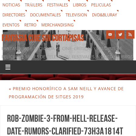
NOTICIAS
TRÁILERS
FESTIVALES
LIBROS
PELICULAS
DIRECTORES
DOCUMENTALES
TELEVISION
DVD&BLURAY
EVENTOS
RETRO
MERCHANDISING
FANTASIA CINE SIN CORTAPISAS
FANTASIA, WEB DEDICADA AL CINE, CRÍTICAS Y ANÁLISIS DE
PELÍCULAS, SERIES DE TELEVISIÓN, FESTIVALES, NOTICIAS, LIBROS,
DVD & BLURAY, MERCHANDISING Y TODO LO QUE RODEA AL
SÉPTIMO ARTE
«
PREMIO HONORÍFICO A SAM NEILL Y AVANCE DE
PROGRAMACIÓN DE SITGES 2019
rob-zombie-3-from-hell-release-
date-rumors-clarified-73h3a1814t