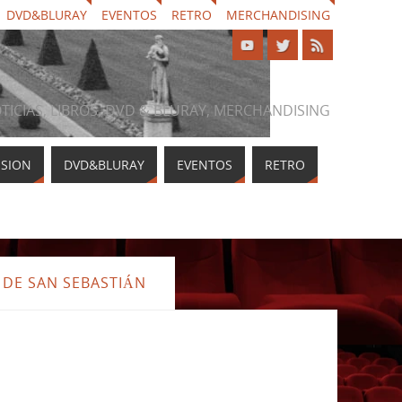
DVD&BLURAY
EVENTOS
RETRO
MERCHANDISING
NOTICIAS, LIBROS, DVD & BLURAY, MERCHANDISING
ISION
DVD&BLURAY
EVENTOS
RETRO
 DE SAN SEBASTIÁN