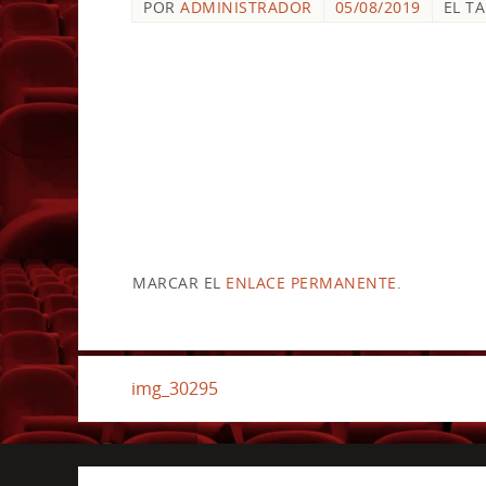
POR
ADMINISTRADOR
05/08/2019
EL T
MARCAR EL
ENLACE PERMANENTE
.
img_30295