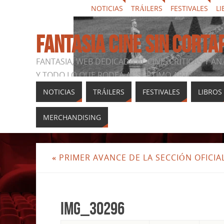
NOTICIAS
TRÁILERS
FESTIVALES
LI
FANTASIA CINE SIN CORTA
FANTASIA, WEB DEDICADA AL CINE, CRÍTICAS Y AN
Y TODO LO QUE RODEA AL SÉPTIMO ARTE
NOTICIAS
TRÁILERS
FESTIVALES
LIBROS
MERCHANDISING
«
PRIMER AVANCE DE LA SECCIÓN OFICIA
img_30296