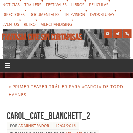
NOTICIAS
TRÁILERS
FESTIVALES
LIBROS
PELICULAS
DIRECTORES
DOCUMENTALES
TELEVISION
DVD&BLURAY
EVENTOS
RETRO
MERCHANDISING
FANTASIA CINE SIN CORTAPISAS
FANTASIA, WEB DEDICADA AL CINE, CRÍTICAS Y ANÁLISIS DE
PELÍCULAS, SERIES DE TELEVISIÓN, FESTIVALES, NOTICIAS, LIBROS,
DVD & BLURAY, MERCHANDISING Y TODO LO QUE RODEA AL
SÉPTIMO ARTE
«
PRIMER TEASER TRÁILER PARA «CAROL» DE TODD
HAYNES
carol_cate_blanchett_2
POR
ADMINISTRADOR
12/04/2016